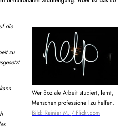
nem bi-nationalen Studiengang. Aber ist das so
uf die
eit zu
usgesetzt
 kann
Wer Soziale Arbeit studiert, lernt,
Menschen professionell zu helfen.
Bild: Rainier M. / Flickr.com
ch
les