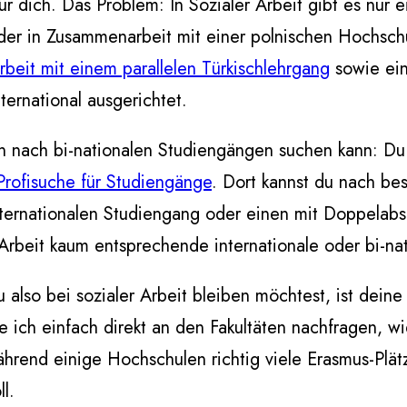
für dich. Das Problem: In Sozialer Arbeit gibt es nur
 der in Zusammenarbeit mit einer polnischen Hochsc
rbeit mit einem parallelen Türkischlehrgang
sowie ein
nternational ausgerichtet.
 nach bi-nationalen Studiengängen suchen kann: Du
Profisuche für Studiengänge
. Dort kannst du nach b
nternationalen Studiengang oder einen mit Doppelabsc
Arbeit kaum entsprechende internationale oder bi-na
also bei sozialer Arbeit bleiben möchtest, ist dein
 ich einfach direkt an den Fakultäten nachfragen, wi
rend einige Hochschulen richtig viele Erasmus-Plätz
l.