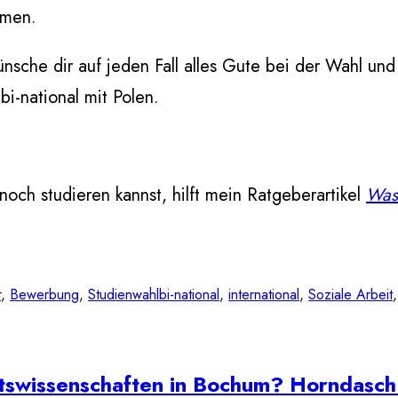
hmen.
wünsche dir auf jeden Fall alles Gute bei der Wahl un
bi-national mit Polen.
 noch studieren kannst, hilft mein Ratgeberartikel
Was
r
, 
Bewerbung
, 
Studienwahl
bi-national
, 
international
, 
Soziale Arbeit
,
tswissenschaften in Bochum? Horndasch h