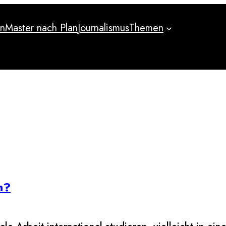
an
Master nach Plan
Journalismus
Themen
an
Master nach Plan
Journalismus
Themen
n?