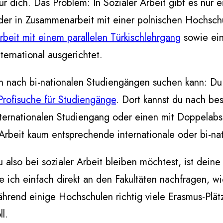
für dich. Das Problem: In Sozialer Arbeit gibt es nur
 der in Zusammenarbeit mit einer polnischen Hochsc
rbeit mit einem parallelen Türkischlehrgang
sowie ein
nternational ausgerichtet.
 nach bi-nationalen Studiengängen suchen kann: Du
Profisuche für Studiengänge
. Dort kannst du nach b
nternationalen Studiengang oder einen mit Doppelabsc
Arbeit kaum entsprechende internationale oder bi-na
also bei sozialer Arbeit bleiben möchtest, ist dein
 ich einfach direkt an den Fakultäten nachfragen, wi
rend einige Hochschulen richtig viele Erasmus-Plätz
l.