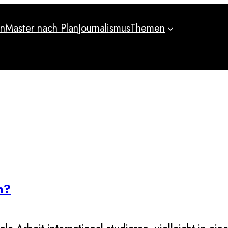
an
Master nach Plan
Journalismus
Themen
an
Master nach Plan
Journalismus
Themen
n?