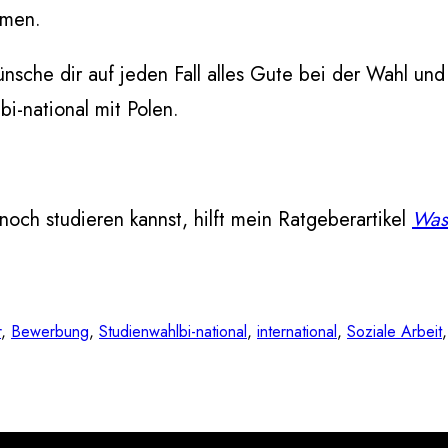
hmen.
wünsche dir auf jeden Fall alles Gute bei der Wahl un
bi-national mit Polen.
 noch studieren kannst, hilft mein Ratgeberartikel
Was
r
, 
Bewerbung
, 
Studienwahl
bi-national
, 
international
, 
Soziale Arbeit
,