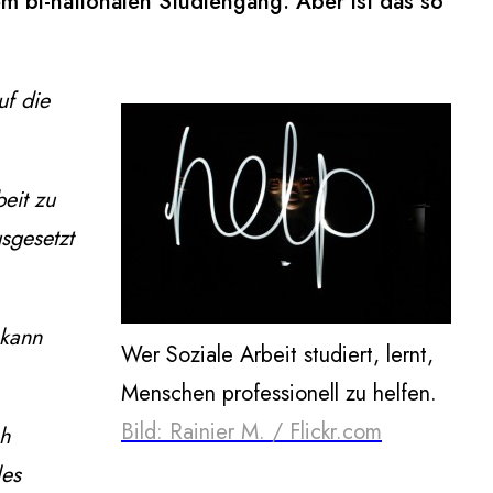
nem bi-nationalen Studiengang. Aber ist das so
uf die
eit zu
usgesetzt
 kann
Wer Soziale Arbeit studiert, lernt,
Menschen professionell zu helfen.
Bild: Rainier M. / Flickr.com
ch
les