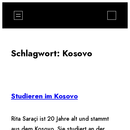
Zum
Inhalt
springen
Schlagwort:
Kosovo
Studieren im Kosovo
Rita Saraçi ist 20 Jahre alt und stammt
aus dem Kosovo. Sie studiert an der