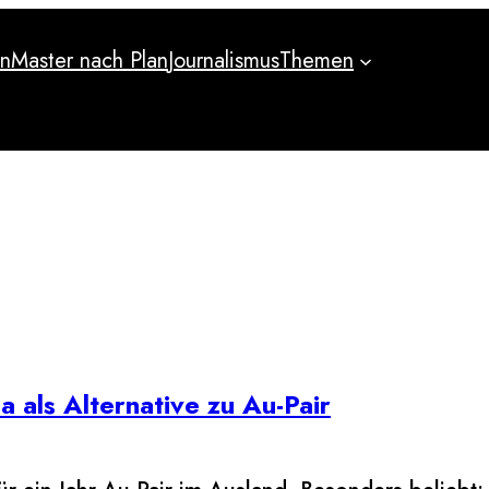
an
Master nach Plan
Journalismus
Themen
an
Master nach Plan
Journalismus
Themen
 als Alternative zu Au-Pair