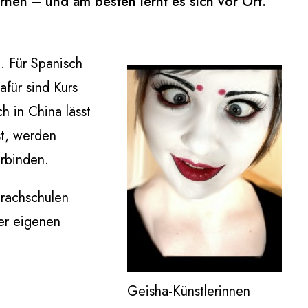
ernen – und am besten lernt es sich vor Ort.
. Für Spanisch
afür sind Kurs
h in China lässt
st, werden
erbinden.
prachschulen
er eigenen
Geisha-Künstlerinnen