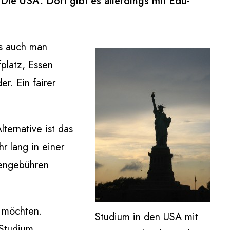
Die USA. Dort gibt es allerdings mit Edu-
ls auch man
fplatz, Essen
r. Ein fairer
lternative ist das
r lang in einer
iengebühren
n möchten.
Studium in den USA mit
 Studium