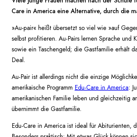
Viele junge Frauen machen nach der Schule für
Care in America eine Alternative, durch die 
»Au-pair« heißt übersetzt so viel wie »auf Gegen
selbst profitieren. Au-Pairs lernen Sprache und
sowie ein Taschengeld; die Gastfamilie erhält da
Deal.
Au-Pair ist allerdings nicht die einzige Möglichk
amerikaische Programm
Edu-Care in America
: J
amerikanischen Familie leben und gleichzeitig 
übernimmt die Gastfamilie.
Edu-Care in America ist ideal für Abiturienten,
Besonders praktisch: Mit etwas Glück können si