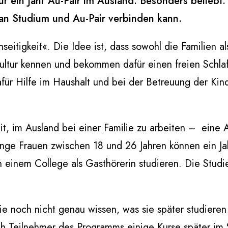
 ein Jahr Au-Pair im Ausland. Besonders beliebt: 
man Studium und Au-Pair verbinden kann.
seitigkeit«. Die Idee ist, dass sowohl die Familien a
 Kultur kennen und bekommen dafür einen freien Schla
für Hilfe im Haushalt und bei der Betreuung der Kinde
eit, im Ausland bei einer Familie zu arbeiten – eine A
unge Frauen zwischen 18 und 26 Jahren können ein Jah
an einem College als Gasthörerin studieren. Die Stud
 die noch nicht genau wissen, was sie später studiere
ch Teilnehmer des Programms einige Kurse später im