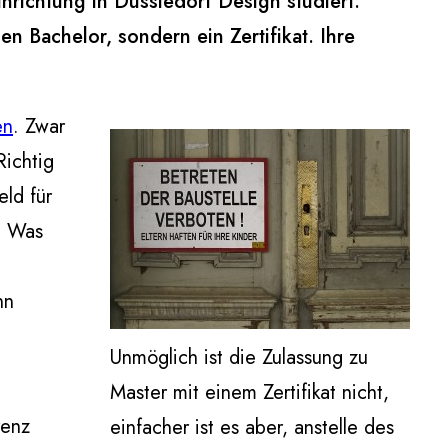
nrichtung in Düssledorf Design studiert.
 Bachelor, sondern ein Zertifikat. Ihre
en
. Zwar
Richtig
eld für
. Was
hn
Unmöglich ist die Zulassung zu
e
Master mit einem Zertifikat nicht,
renz
einfacher ist es aber, anstelle des