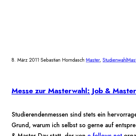
8. März 2011
•
Sebastian Horndasch
•
Master
, 
Studienwahl
Mast
Messe zur Masterwahl: Job & Master
Studierendenmessen sind stets ein hervorrag
Grund, warum ich selbst so gerne auf entspre
& Master Day statt, der von
e-fellows.net
organ