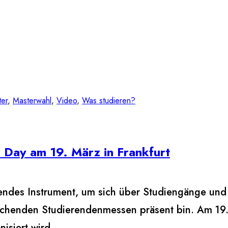
er
, 
Masterwahl
, 
Video
, 
Was studieren?
 Day am 19. März in Frankfurt
endes Instrument, um sich über Studiengänge und p
chenden Studierendenmessen präsent bin. Am 19. Mä
isiert wird.