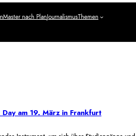
an
Master nach Plan
Journalismus
Themen
an
Master nach Plan
Journalismus
Themen
 Day am 19. März in Frankfurt