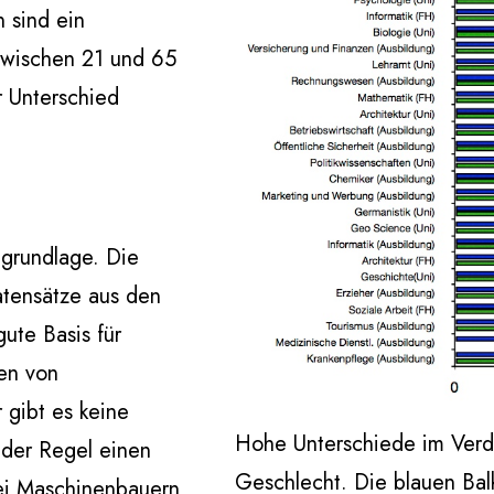
n sind ein
 zwischen 21 und 65
r Unterschied
engrundlage. Die
tensätze aus den
ute Basis für
en von
r gibt es keine
Hohe Unterschiede im Verdi
 der Regel einen
Geschlecht. Die blauen Bal
Bei Maschinenbauern