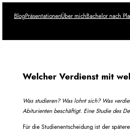
Zum
Blog
Präsentationen
Über mich
Bachelor nach Pl
Inhalt
Blog
Präsentationen
Über mich
Bachelor nach Pl
springen
Welcher Verdienst mit w
Was studieren? Was lohnt sich? Was verdie
Abiturienten beschäftigt. Eine Studie des De
Für die Studienentscheidung ist der später