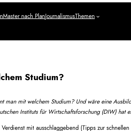
an
Master nach Plan
Journalismus
Themen
an
Master nach Plan
Journalismus
Themen
elchem Studium?
nt man mit welchem Studium? Und wäre eine Ausbildun
utschen Instituts für Wirtschaftsforschung (DIW) hat e
e Verdienst mit ausschlaggebend (Tipps zur schnellen