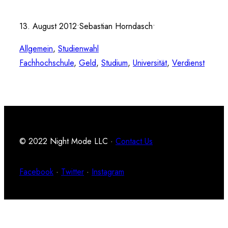
13. August 2012
•
Sebastian Horndasch
•
Allgemein
, 
Studienwahl
Fachhochschule
, 
Geld
, 
Studium
, 
Universität
, 
Verdienst
© 2022 Night Mode LLC ·
Contact Us
Facebook
·
Twitter
·
Instagram