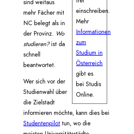
frei
sind weitaus
einschreiben.
mehr Fächer mit
Mehr
NC belegt als in
Informationen
der Provinz.
Wo
zum
studieren?
ist da
Studium in
schnell
Österreich
beantwortet.
gibt es
Wer sich vor der
bei Studis
Studienwahl über
Online.
die Zielstadt
informieren möchte, kann dies bei
Studentenpilot
tun, wo die
meisten Universitätsstädte