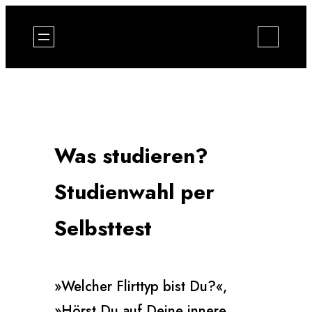
Zum
Inhalt
springen
Was studieren?
Studienwahl per
Selbsttest
»Welcher Flirttyp bist Du?«,
»Hörst Du auf Deine innere