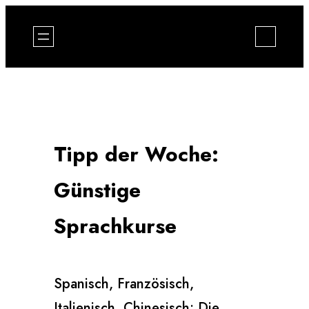
Zum
Inhalt
springen
Tipp der Woche:
Günstige
Sprachkurse
Spanisch, Französisch,
Italienisch, Chinesisch: Die