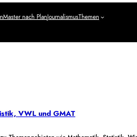
an
Master nach Plan
Journalismus
Themen
an
Master nach Plan
Journalismus
Themen
atistik, VWL und GMAT