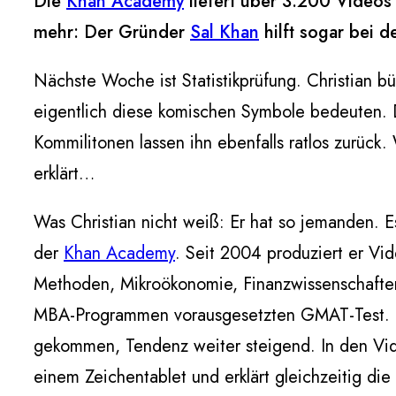
Die
Khan Academy
liefert über 3.200 Videos
mehr: Der Gründer
Sal Khan
hilft sogar bei 
Nächste Woche ist Statistikprüfung. Christian bü
eigentlich diese komischen Symbole bedeuten. De
Kommilitonen lassen ihn ebenfalls ratlos zurück
erklärt…
Was Christian nicht weiß: Er hat so jemanden. 
der
Khan Academy
. Seit 2004 produziert er Vi
Methoden, Mikroökonomie, Finanzwissenschaften
MBA-Programmen vorausgesetzten GMAT-Test. Ü
gekommen, Tendenz weiter steigend. In den Vide
einem Zeichentablet und erklärt gleichzeitig di