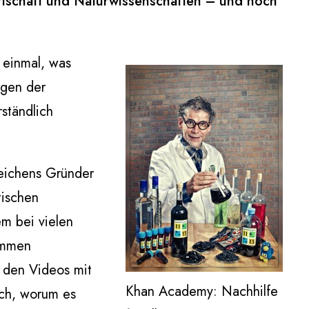
rtschaft und Naturwissenschaften – und noch
t einmal, was
ngen der
ständlich
Zeichens Gründer
tischen
m bei vielen
ammen
n den Videos mit
Khan Academy: Nachhilfe
ich, worum es