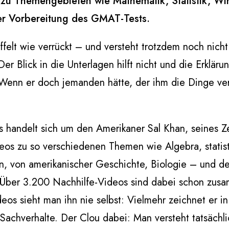
 zu Themengebieten wie Mathematik, Statistik, Wi
der Vorbereitung des GMAT-Tests.
ffelt wie verrückt – und versteht trotzdem noch nich
r Blick in die Unterlagen hilft nicht und die Erkläru
. Wenn er doch jemanden hätte, der ihm die Dinge ver
Es handelt sich um den Amerikaner Sal Khan, seines 
deos zu so verschiedenen Themen wie Algebra, statis
, von amerikanischer Geschichte, Biologie – und de
ber 3.200 Nachhilfe-Videos sind dabei schon zus
os sieht man ihn nie selbst: Vielmehr zeichnet er i
e Sachverhalte. Der Clou dabei: Man versteht tatsächl