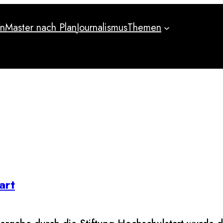
an
Master nach Plan
Journalismus
Themen
an
Master nach Plan
Journalismus
Themen
art