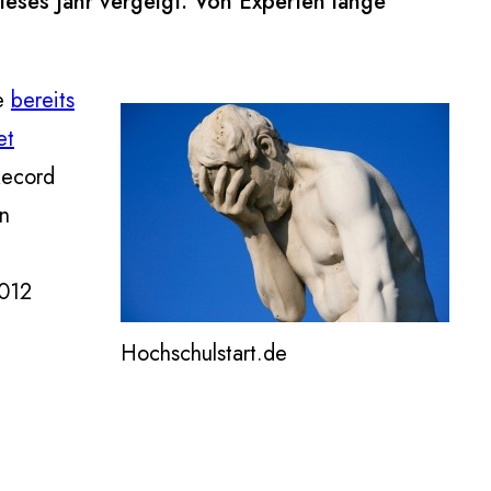
dieses Jahr vergeigt. Von Experten lange
te
bereits
et
Record
en
2012
Hochschulstart.de