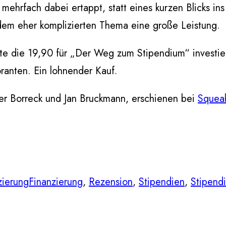
mehrfach dabei ertappt, statt eines kurzen Blicks ins
i dem eher komplizierten Thema eine große Leistung.
lte die 19,90 für „Der Weg zum Stipendium“ investier
ranten. Ein lohnender Kauf.
r Borreck und Jan Bruckmann, erschienen bei
Squeak
zierung
Finanzierung
, 
Rezension
, 
Stipendien
, 
Stipend