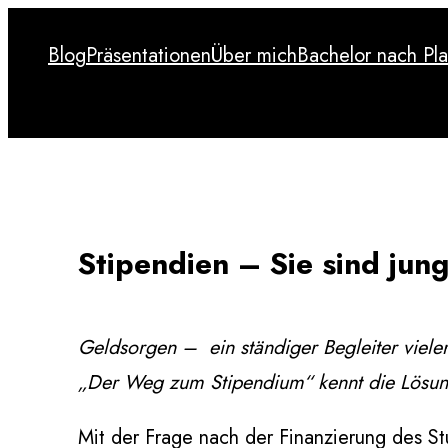
Zum
Blog
Präsentationen
Über mich
Bachelor nach Pl
Inhalt
Blog
Präsentationen
Über mich
Bachelor nach Pl
springen
Stipendien – Sie sind jun
Geldsorgen – ein ständiger Begleiter viele
„Der Weg zum Stipendium“ kennt die Lösun
Mit der Frage nach der Finanzierung des S