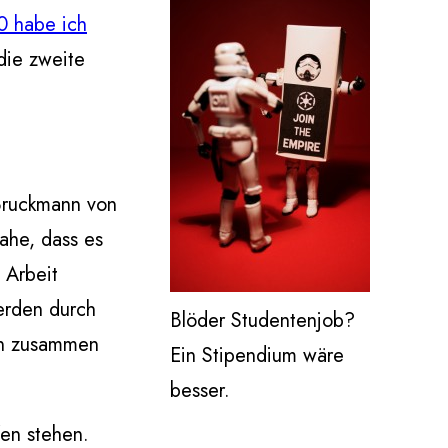
0 habe ich
die zweite
 Bruckmann von
nahe, dass es
 Arbeit
werden durch
Blöder Studentenjob?
len zusammen
Ein Stipendium wäre
besser.
fen stehen.