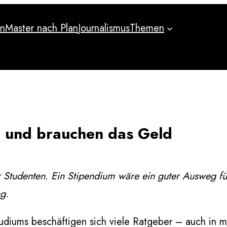
an
Master nach Plan
Journalismus
Themen
an
Master nach Plan
Journalismus
Themen
g und brauchen das Geld
r Studenten. Ein Stipendium wäre ein guter Ausweg 
g.
tudiums beschäftigen sich viele Ratgeber – auch in 