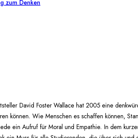
tung zum Denken
tsteller David Foster Wallace hat 2005 eine denkwür
 führen können. Wie Menschen es schaffen können, St
Rede ein Aufruf für Moral und Empathie. In dem kurze
ein Muss für alle Studierenden, die über sich und d