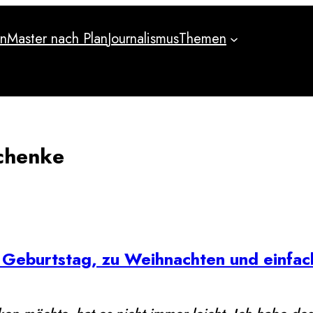
an
Master nach Plan
Journalismus
Themen
an
Master nach Plan
Journalismus
Themen
chenke
Geburtstag, zu Weihnachten und einfac