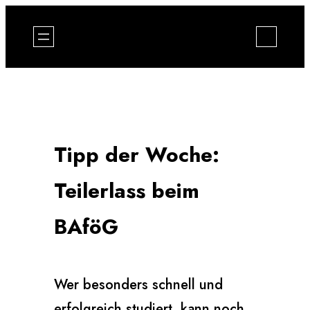
Zum
Inhalt
springen
Tipp der Woche:
Teilerlass beim
BAföG
Wer besonders schnell und
erfolgreich studiert, kann noch