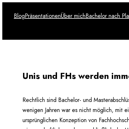
Zum
Blog
Präsentationen
Über mich
Bachelor nach Pl
Inhalt
Blog
Präsentationen
Über mich
Bachelor nach Pl
springen
Unis und FHs werden imme
Rechtlich sind Bachelor- und Masterabschlü
wenigen Jahren war es nicht möglich, mit e
ursprünglichen Konzeption von Fachhochschu