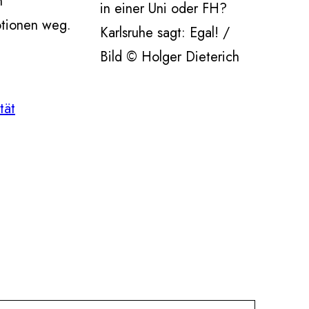
n
in einer Uni oder FH?
otionen weg.
Karlsruhe sagt: Egal! /
Bild © Holger Dieterich
tät