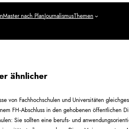
an
Master nach Plan
Journalismus
Themen
an
Master nach Plan
Journalismus
Themen
r ähnlicher
sse von Fachhochschulen und Universitäten gleichgest
inem FH-Abschluss in den gehobenen öffentlichen Die
len: Sie sollten eine berufs- und anwendungsorientie