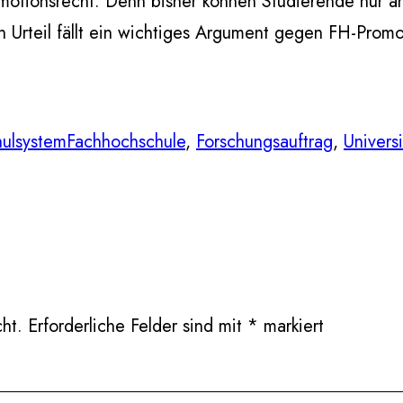
otionsrecht. Denn bisher können Studierende nur a
n Urteil fällt ein wichtiges Argument gegen FH-Prom
ulsystem
Fachhochschule
, 
Forschungsauftrag
, 
Universi
ht.
Erforderliche Felder sind mit
*
markiert